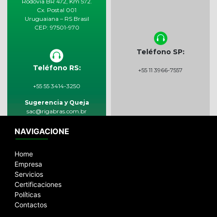
Rodovia BR 472, Km 572.
Cx. Postal 001
Uruguaiana – RS Brasil
CEP: 97501-970
Teléfono SP:
Teléfono RS:
+55 11 3966-7557
+55 55 3414-3250
Sugerencia y Queja
sac@rigabras.com.br
NAVIGACIONE
Emails:
vendas@rigabras.com.br
|
rigabras@rigabras.com.br
Home
Empresa
Servicios
Certificaciones
Políticas
Contactos