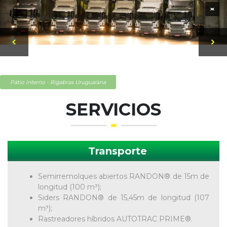
Pátio interno - Rigabras Uruguaiana
SERVICIOS
Transporte
Semirremolques abiertos RANDON® de 15m de
longitud (100 m³);
Siders RANDON® de 15,45m de longitud (107
m³);
Rastreadores híbridos AUTOTRAC PRIME®.